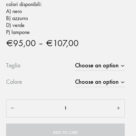
colori disponibili:
A) nero
B) azzurro
D) verde
P) lampone
€
95,00
–
€
107,00
Taglia
Colore
Quantity
ADD TO CART