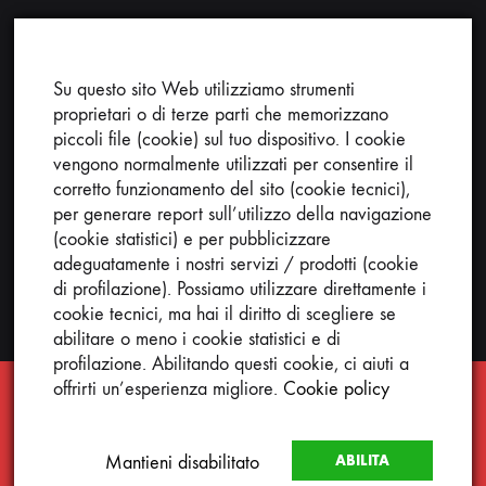
Su questo sito Web utilizziamo strumenti
Ricerca nel sito:
proprietari o di terze parti che memorizzano
piccoli file (cookie) sul tuo dispositivo. I cookie
vengono normalmente utilizzati per consentire il
corretto funzionamento del sito (cookie tecnici),
per generare report sull’utilizzo della navigazione
(cookie statistici) e per pubblicizzare
Cerca
adeguatamente i nostri servizi / prodotti (cookie
di profilazione). Possiamo utilizzare direttamente i
cookie tecnici, ma hai il diritto di scegliere se
abilitare o meno i cookie statistici e di
profilazione. Abilitando questi cookie, ci aiuti a
offrirti un’esperienza migliore.
Cookie policy
ATTENZIONE Si avvisa la gentile clientela che dal 08 al
25 agosto 2026, l’ufficio sarà CHIUSO, pertanto gli
ordini ricevuti in questo periodo saranno evasi dal 26/08.
Design: LABE
Mantieni disabilitato
ABILITA
- Le spedizioni vengono effettuate nei giorni di lunedì,
©2026 Dog Sporting - Gappay All rights reserved