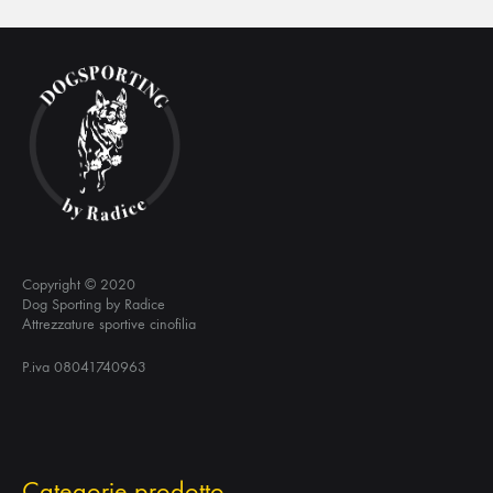
Copyright © 2020
Dog Sporting by Radice
Attrezzature sportive cinofilia
P.iva 08041740963
Categorie prodotto