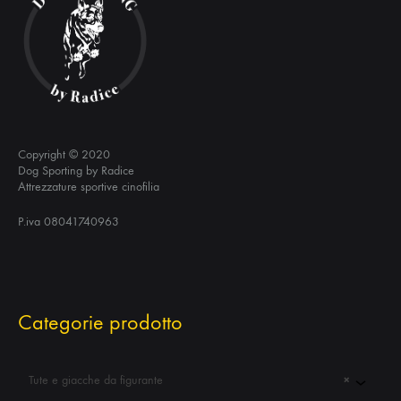
Copyright © 2020
Dog Sporting by Radice
Attrezzature sportive cinofilia
P.iva 08041740963
Categorie prodotto
Tute e giacche da figurante
×