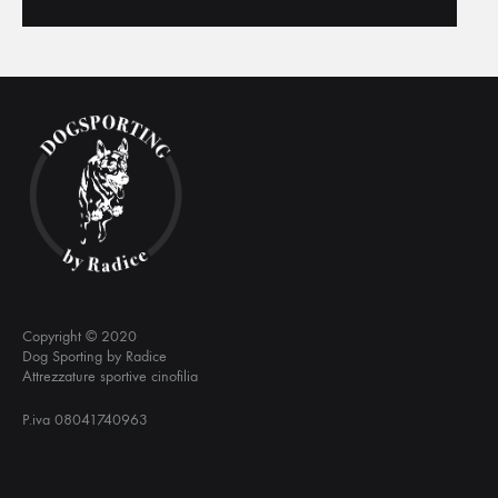
Copyright © 2020
Dog Sporting by Radice
Attrezzature sportive cinofilia
P.iva 08041740963