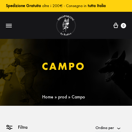
Spedizione Gratuita
oltre i 200€ - Consegna in
tutta Italia
0
CAMPO
Home
»
prod
»
Campo
Filtra
Ordina per