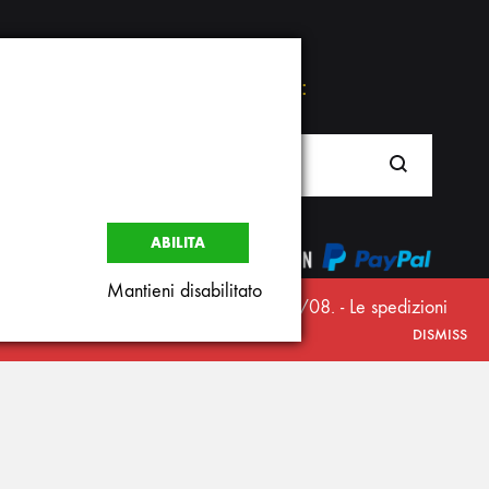
Ricerca nel sito:
Cerca
ABILITA
Mantieni disabilitato
 in questo periodo saranno evasi dal 26/08. - Le spedizioni
 o Massi al 3387276551
DISMISS