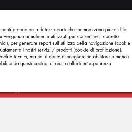
gorie prodotto
Profilo
menti proprietari o di terze parti che memorizzano piccoli file
kie vengono normalmente utilizzati per consentire il corretto
Area profilo
 category
ici), per generare report sull’utilizzo della navigazione (cookie
Ordini
Wishlist
uatamente i nostri servizi / prodotti (cookie di profilazione).
ookie tecnici, ma hai il diritto di scegliere se abilitare o meno i
Abilitando questi cookie, ci aiuti a offrirti un’esperienza
Informazioni
gosto 2026, l’ufficio sarà CHIUSO, pertanto gli ordini ricevuti
Condizioni di vendita
ì. - Per maggiori informazioni contattare Gianni al 3358393194
Spedizioni
Contatti
Cookie Policy