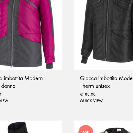
a imbottita Modern
Giacca imbottita Mode
 donna
Therm unisex
0
€
188,00
VIEW
QUICK VIEW
TOP