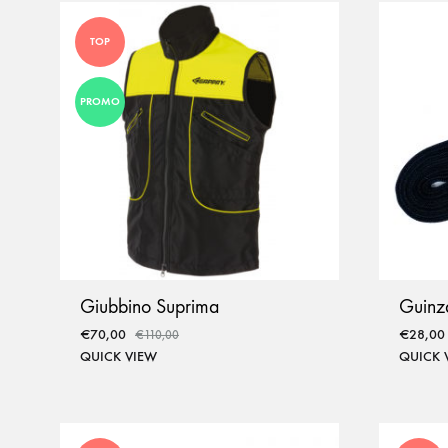
TOP
PROMO
Giubbino Suprima
Guinz
€
70,00
€
28,00
€
110,00
QUICK VIEW
QUICK 