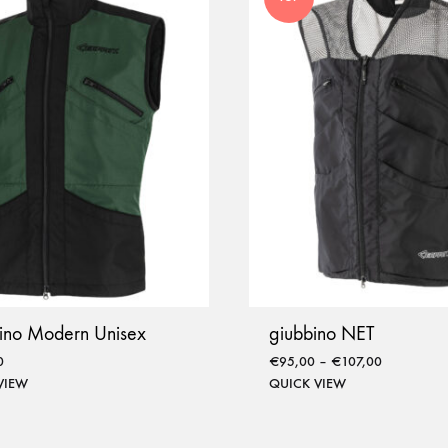
ino Modern Unisex
giubbino NET
0
€
95,00
–
€
107,00
VIEW
QUICK VIEW