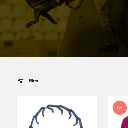
Filtra
ACCESSORI
TOP
Ciotola
Guinzaglio flexi