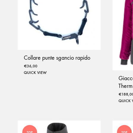
Pettine e cardatore
Trivella e gancio
Collare punte sgancio rapido
€
36,00
QUICK VIEW
Giacc
Therm
€
188,0
QUICK 
TOP
TOP