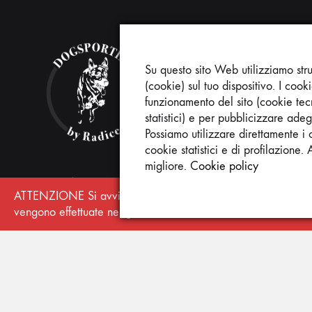
Cate
Su questo sito Web utilizziamo stru
(cookie) sul tuo dispositivo. I coo
Select a
funzionamento del sito (cookie tecn
statistici) e per pubblicizzare adeg
Possiamo utilizzare direttamente i c
cookie statistici e di profilazione. 
migliore.
Cookie policy
Copyright © 2020
Dog Sporting by Radice
ATTENZIONE Si avvisa la gentile clientela che dal 08 al 25 a
Attrezzature sportive cinofilia
vengono effettuate nei giorni di lunedì, mercoledì e venerd
P.iva 08041740963