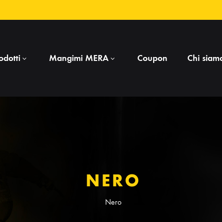
odotti
Mangimi MERA
Coupon
Chi siam
OBBEDIENZA
GATTO
Clicker e frisbee
B
Collari
B
NERO
Flexi pole
C
Guinzagli
F
Nero
Invio in avanti
G