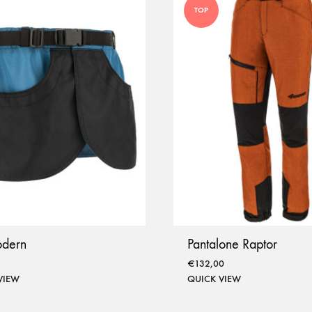
TOP
odern
Pantalone Raptor
€
132,00
VIEW
QUICK VIEW