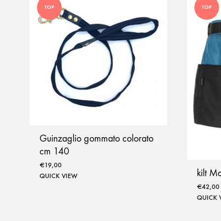
TOP
TOP
Guinzaglio gommato colorato
cm 140
€
19,00
kilt M
QUICK VIEW
€
42,00
QUICK 