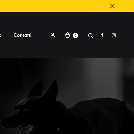
o
Contatti
Facebook
Instagram
0
DIFESA E ADDESTRAMENTO
astone e frusta
orsa per figurante
unei e cuscini
oderi
rembiuli