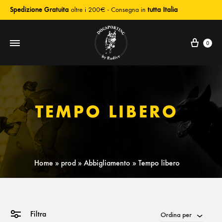
Spedizione Gratuita
oltre i 200€ - Consegna in
tutta Italia
0
TEMPO LIBERO
Home
»
prod
»
Abbigliamento
»
Tempo libero
Filtra
Ordina per