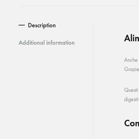
Pettine e cardatore
Trivella e gancio
Description
Ali
Additional information
Anche 
Grazie 
Questi
digest
Com