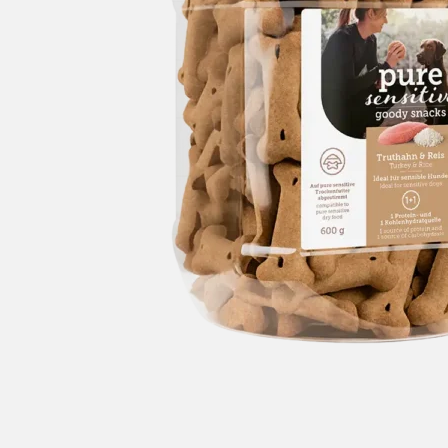
ACCESSORI
Ciotola
Guinzaglio flexi