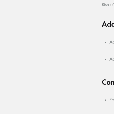
Riso (7
Add
Ad
Ad
Com
Pr