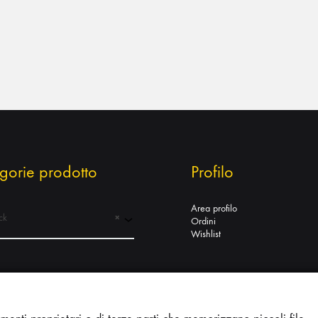
gorie prodotto
Profilo
Area profilo
k
×
Ordini
Wishlist
Informazioni