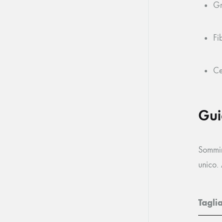
Gr
Fi
Ce
Gui
Sommin
unico.
Tagli