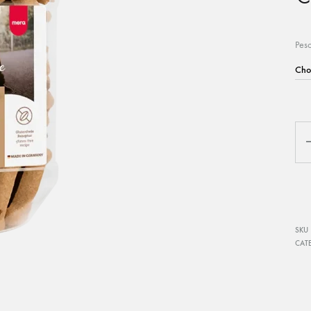
Museruole
M
Palline
P
Pes
Riporti e porta riporti
S
Salamotti
S
Tasca porta bocconi
Qua
G
O
P
SKU
CAT
CAMPO
SPECIALE 
Tutti i prodotti