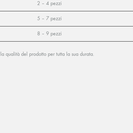
2 – 4 pezzi
5 – 7 pezzi
8 – 9 pezzi
a qualità del prodotto per tutta la sua durata.