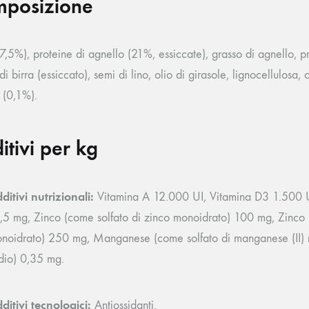
posizione
7,5%), proteine di agnello (21%, essiccate), grasso di agnello, pro
 di birra (essiccato), semi di lino, olio di girasole, lignocellulosa
 (0,1%).
itivi per kg
ditivi nutrizionali:
Vitamina A 12.000 UI, Vitamina D3 1.500 UI
,5 mg, Zinco (come solfato di zinco monoidrato) 100 mg, Zinco (co
noidrato) 250 mg, Manganese (come solfato di manganese (II) mo
dio) 0,35 mg.
ditivi tecnologici:
Antiossidanti.