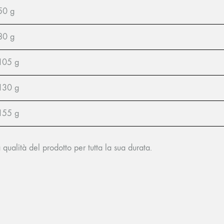
50 g
80 g
105 g
130 g
155 g
qualità del prodotto per tutta la sua durata.