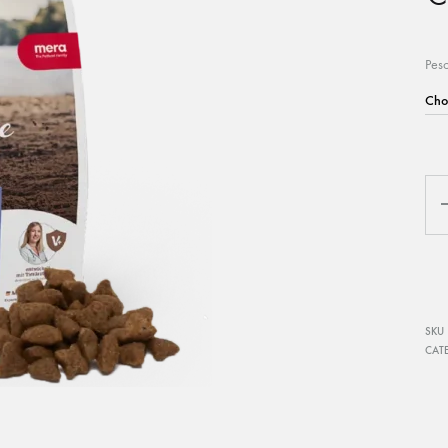
Museruole
M
Palline
P
Pes
Riporti e porta riporti
S
Salamotti
S
Tasca porta bocconi
Qua
G
O
P
SKU
CAT
CAMPO
SPECIALE 
Tutti i prodotti