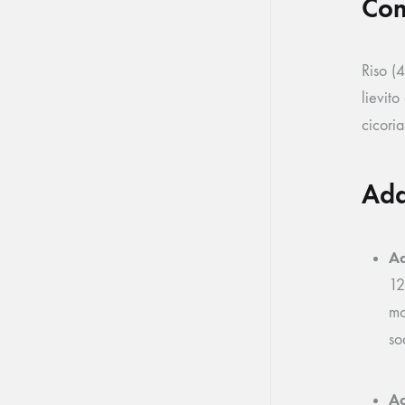
Com
Riso (4
lievito
cicoria
Add
Ad
12
mo
so
Ad