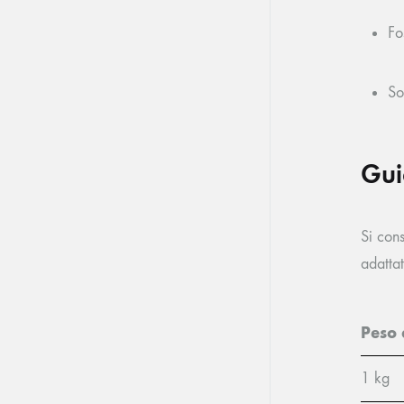
Fo
So
Gui
Si con
adattat
Peso 
1 kg