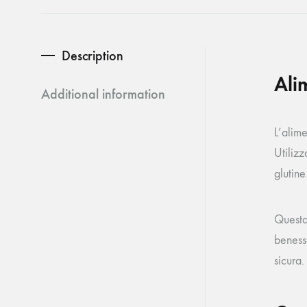
Pettine e cardatore
Trivella e gancio
Description
Ali
Additional information
L’alim
Utilizz
glutine
Questa
benesse
sicura.