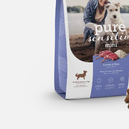
ACCESSORI
Ciotola
Guinzaglio flexi