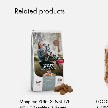
Related products
Mangime PURE SENSITIVE
GOOD
ADULT Tacchino & Patate
& RIS