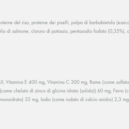
teine del riso, proteine dei piselli, polpa di barbabietola (essicc
, olio di salmone, cloruro di potassio, pentasodio fosfato (0,35%), c
, Vitamina E 400 mg, Vitamina C 300 mg, Rame (come solfato d
me chelato di zinco di glicina idrato (solido)) 60 mg, Ferro (com
noidrato) 35 mg, Iodio (come iodato di calcio anidro) 2,3 mg,