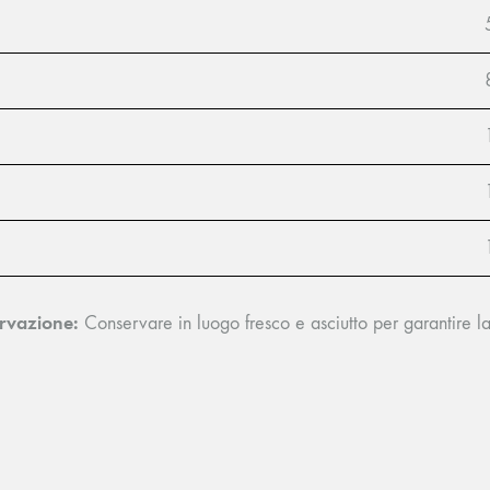
rvazione:
Conservare in luogo fresco e asciutto per garantire la 