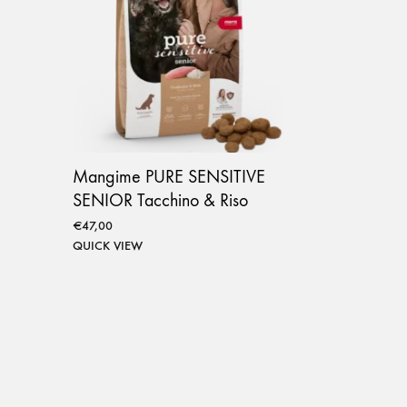
Pettine e cardatore
Trivella e gancio
Mangime PURE SENSITIVE
SENIOR Tacchino & Riso
€
47,00
QUICK VIEW