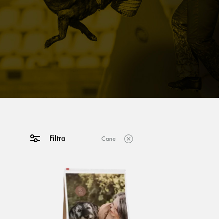
Filtra
Cane
ACCESSORI
Ciotola
Guinzaglio flexi