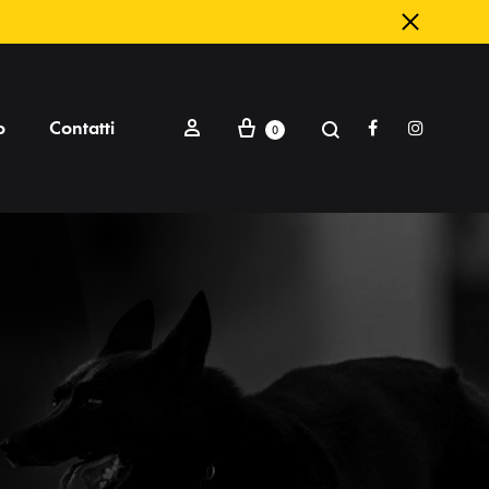
o
Contatti
Facebook
Instagram
0
DIFESA E ADDESTRAMENTO
astone e frusta
orsa per figurante
unei e cuscini
oderi
rembiuli