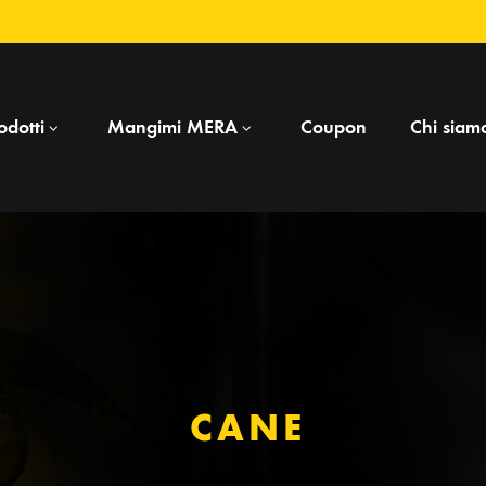
odotti
Mangimi MERA
Coupon
Chi siam
OBBEDIENZA
GATTO
Clicker e frisbee
B
Collari
B
Flexi pole
C
CANE
Guinzagli
F
Invio in avanti
G